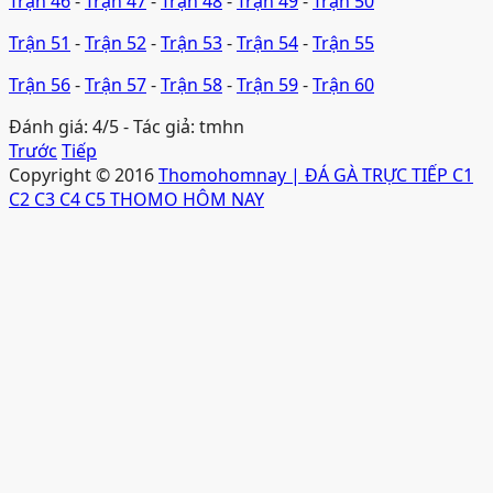
Trận 46
-
Trận 47
-
Trận 48
-
Trận 49
-
Trận 50
Trận 51
-
Trận 52
-
Trận 53
-
Trận 54
-
Trận 55
Trận 56
-
Trận 57
-
Trận 58
-
Trận 59
-
Trận 60
Đánh giá:
4/5
- Tác giả:
tmhn
Trước
Tiếp
Copyright © 2016
Thomohomnay | ĐÁ GÀ TRỰC TIẾP C1
C2 C3 C4 C5 THOMO HÔM NAY