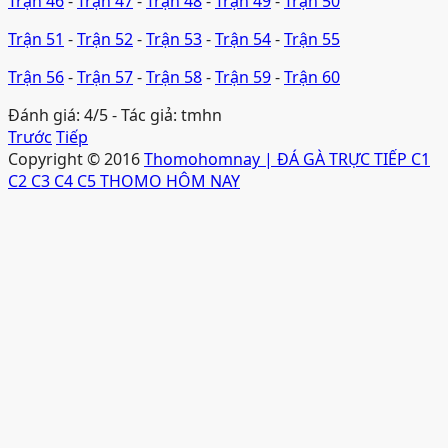
Trận 46
-
Trận 47
-
Trận 48
-
Trận 49
-
Trận 50
Trận 51
-
Trận 52
-
Trận 53
-
Trận 54
-
Trận 55
Trận 56
-
Trận 57
-
Trận 58
-
Trận 59
-
Trận 60
Đánh giá:
4/5
- Tác giả:
tmhn
Trước
Tiếp
Copyright © 2016
Thomohomnay | ĐÁ GÀ TRỰC TIẾP C1
C2 C3 C4 C5 THOMO HÔM NAY