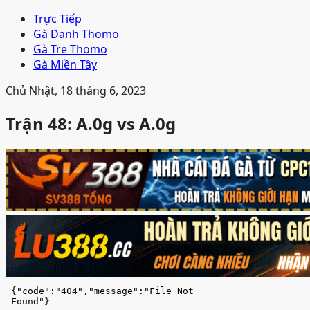
Trực Tiếp
Gà Danh Thomo
Gà Tre Thomo
Gà Miền Tây
Chủ Nhật, 18 tháng 6, 2023
Trận 48: A.0g vs A.0g