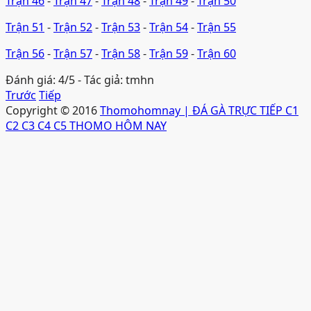
Trận 46
-
Trận 47
-
Trận 48
-
Trận 49
-
Trận 50
Trận 51
-
Trận 52
-
Trận 53
-
Trận 54
-
Trận 55
Trận 56
-
Trận 57
-
Trận 58
-
Trận 59
-
Trận 60
Đánh giá:
4/5
- Tác giả:
tmhn
Trước
Tiếp
Copyright © 2016
Thomohomnay | ĐÁ GÀ TRỰC TIẾP C1
C2 C3 C4 C5 THOMO HÔM NAY