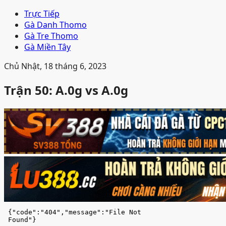
Trực Tiếp
Gà Danh Thomo
Gà Tre Thomo
Gà Miền Tây
Chủ Nhật, 18 tháng 6, 2023
Trận 50: A.0g vs A.0g