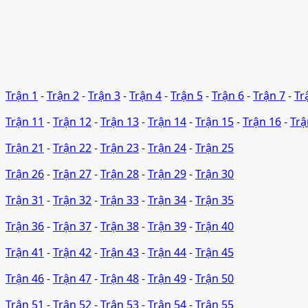
Trận 1
-
Trận 2
-
Trận 3
-
Trận 4
-
Trận 5
-
Trận 6
-
Trận 7
-
Tr
Trận 11
-
Trận 12
-
Trận 13
-
Trận 14
-
Trận 15
-
Trận 16
-
Trậ
Trận 21
-
Trận 22
-
Trận 23
-
Trận 24
-
Trận 25
Trận 26
-
Trận 27
-
Trận 28
-
Trận 29
-
Trận 30
Trận 31
-
Trận 32
-
Trận 33
-
Trận 34
-
Trận 35
Trận 36
-
Trận 37
-
Trận 38
-
Trận 39
-
Trận 40
Trận 41
-
Trận 42
-
Trận 43
-
Trận 44
-
Trận 45
Trận 46
-
Trận 47
-
Trận 48
-
Trận 49
-
Trận 50
Trận 51
-
Trận 52
-
Trận 53
-
Trận 54
-
Trận 55