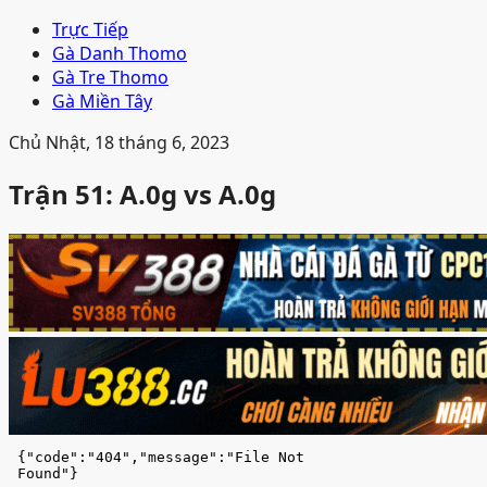
Trực Tiếp
Gà Danh Thomo
Gà Tre Thomo
Gà Miền Tây
Chủ Nhật, 18 tháng 6, 2023
Trận 51: A.0g vs A.0g